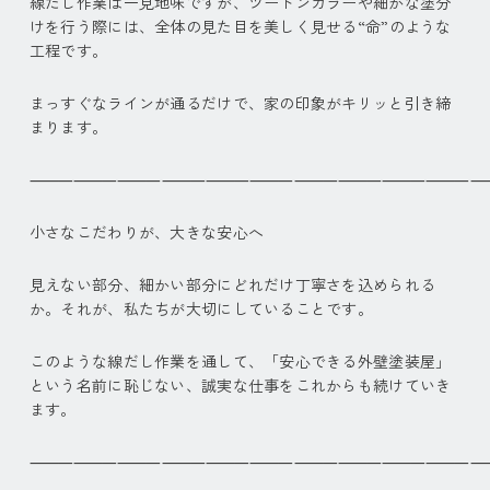
線だし作業は一見地味ですが、ツートンカラーや細かな塗分
けを行う際には、全体の見た目を美しく見せる“命”のような
工程です。
まっすぐなラインが通るだけで、家の印象がキリッと引き締
まります。
⸻⸻⸻⸻⸻⸻⸻⸻⸻⸻
小さなこだわりが、大きな安心へ
見えない部分、細かい部分にどれだけ丁寧さを込められる
か。それが、私たちが大切にしていることです。
このような線だし作業を通して、「安心できる外壁塗装屋」
という名前に恥じない、誠実な仕事をこれからも続けていき
ます。
⸻⸻⸻⸻⸻⸻⸻⸻⸻⸻