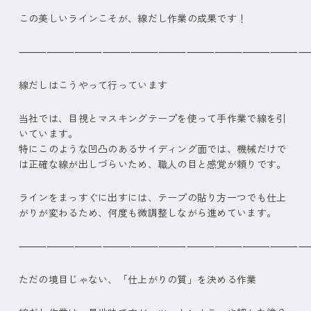
この美しいラインこそが、線だし作業の成果です！
⸻⸻⸻⸻⸻⸻⸻⸻⸻⸻
線だしはこうやって行っています
当社では、目視とマスキングテープを使って手作業で線を引
いています。
特にこのような凹凸のあるサイディング面では、機械だけで
は正確な線が出しづらいため、職人の目と感覚が頼りです。
ラインをまっすぐに出すには、テープの貼り方一つでも仕上
がりが変わるため、何度も微調整しながら進めています。
⸻⸻⸻⸻⸻⸻⸻⸻⸻⸻
ただの境目じゃない、「仕上がりの質」を決める作業