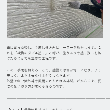
縦に塗った後は、今度は横方向にローラーを動かします。こ
れを「縦横のダブル塗り」と呼び、塗りムラや塗り残しを防
ぐためにとても重要な工程です。
この一手間を加えることで、塗膜の厚さが均一になり、より
美しく、より丈夫な仕上がりになります。
外壁は年中紫外線や風雨にさらされる場所。だからこそ、妥
協のない塗り方が求められるのです。
⸻⸻⸻⸻⸻⸻⸻⸻⸻⸻
【STEP3】最後は目視でしっかりチェック