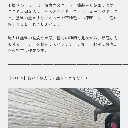
上塗りの一歩目は、縦方向のローラー塗装から始まります。
ここで大切なのは「たっぷり塗る」ことと「均一に塗る」こ
と。塗料の量が少ないとムラや下地透けの原因になり、逆に
多すぎると垂れてしまいます。
職人は塗料の粘度や天候、壁材の種類を見ながら、最適な力
加減でローラーを動かしていきます。まさに、経験と感覚が
ものを言う作業です。
⸻⸻⸻⸻⸻⸻⸻⸻⸻⸻
【STEP2】続いて横方向に塗りムラをなくす