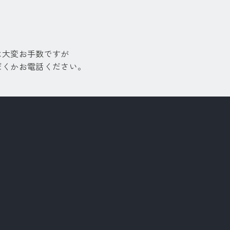
。
は大変お手数ですが
だくかお電話ください。