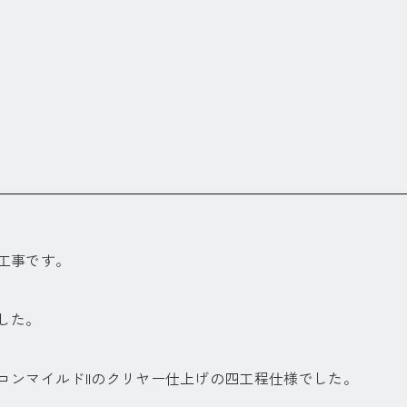
工事です。
した。
コンマイルドIIのクリヤー仕上げの四工程仕様でした。