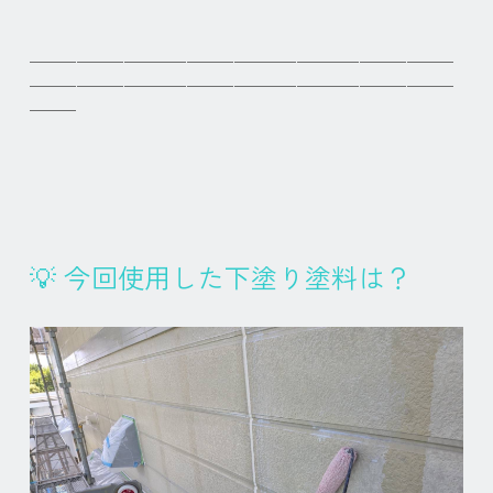
───────────────────────────
───────────────────────────
───
💡
今回使用した下塗り塗料は？