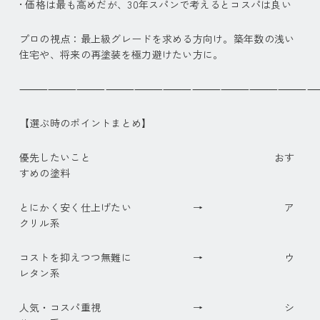
• 価格は最も高めだが、30年スパンで考えるとコスパは良い
プロの視点：最上級グレードを求める方向け。築年数の浅い
住宅や、将来の再塗装を極力避けたい方に。
⸻⸻⸻⸻⸻⸻⸻⸻⸻⸻
【選ぶ時のポイントまとめ】
優先したいこと おす
すめの塗料
とにかく安く仕上げたい → ア
クリル系
コストを抑えつつ無難に → ウ
レタン系
人気・コスパ重視 → シ