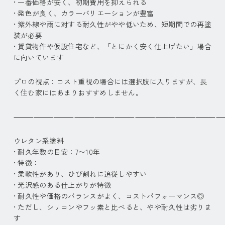
• 一番価格が安く、初期費用を抑えられる
• 発色が良く、カラーバリエーションが豊富
• 紫外線や雨に対する耐久性がやや低いため、短期間での再塗
装が必要
• 賃貸物件や仮設住宅など、「とにかく安く仕上げたい」場合
に向いています
プロの視点：コスト重視の場合には選択肢に入りますが、長
く住む家にはあまりおすすめしません。
⸻⸻⸻⸻⸻⸻⸻⸻⸻⸻
ウレタン系塗料
• 耐久年数の目安：
7〜10
年
• 特徴：
• 柔軟性があり、ひび割れに追従しやすい
• 光沢感のある仕上がりが特徴
• 耐久性や価格のバランスがよく、コストパフォーマンス◎
• ただし、シリコンやフッ素と比べると、やや耐久性は劣りま
す