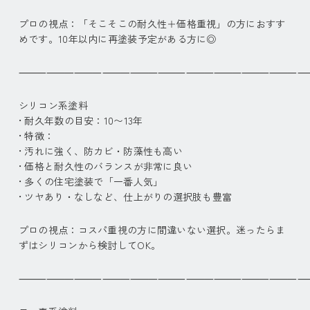
プロの視点：「そこそこの耐久性＋価格重視」の方におすす
めです。10年以内に再塗装予定がある方に◎
⸻⸻⸻⸻⸻⸻⸻⸻⸻⸻
シリコン系塗料
• 耐久年数の目安：
10〜13
年
• 特徴：
• 汚れに強く、防カビ・防藻性も高い
• 価格と耐久性のバランスが非常に良い
• 多くの住宅塗装で「一番人気」
• ツヤあり・なしなど、仕上がりの選択肢も豊富
プロの視点：コスパ重視の方に間違いない選択。迷ったらま
ずはシリコンから検討してOK。
⸻⸻⸻⸻⸻⸻⸻⸻⸻⸻